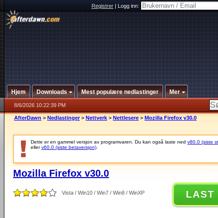
Registrer
|
Logg inn:
Hjem
Downloads
Mest populære nedlastinger
Mer
8/6/2026 10:22:39 PM
AfterDawn
>
Nedlastinger
>
Nettverk
>
Nettlesere
>
Mozilla Firefox v30.0
Dette er en gammel versjon av programvaren. Du kan også laste ned
v80.0 (siste s
eller
v60.0 (siste betaversjon)
.
Mozilla Firefox v30.0
LAST
Vista / Win10 / Win7 / Win8 / WinXP