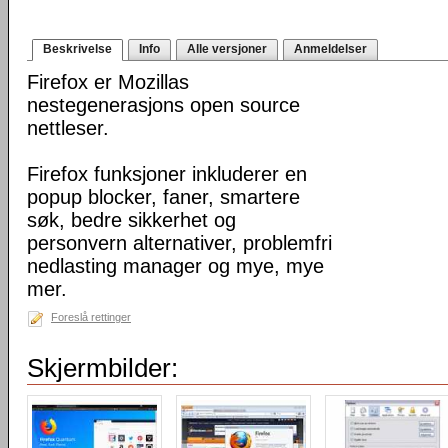
Beskrivelse
Info
Alle versjoner
Anmeldelser
Firefox er Mozillas
nestegenerasjons open source
nettleser.
Firefox funksjoner inkluderer en
popup blocker, faner, smartere
søk, bedre sikkerhet og
personvern alternativer, problemfri
nedlasting manager og mye, mye
mer.
Foreslå rettinger
Skjermbilder: