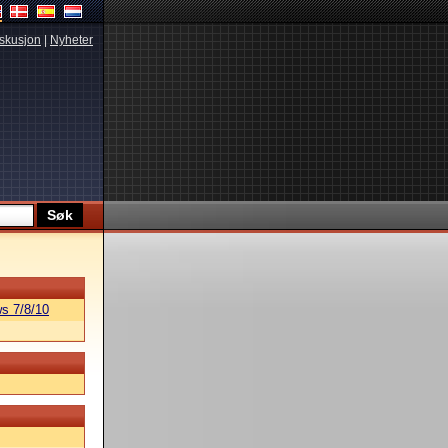
skusjon
|
Nyheter
s 7/8/10