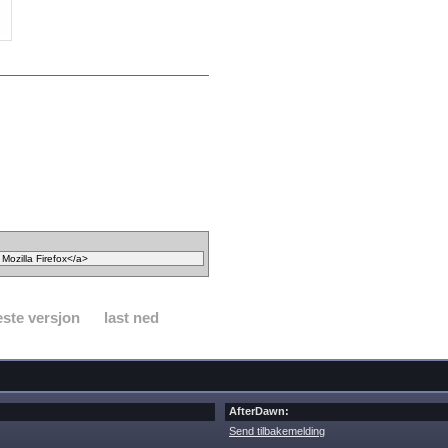
ste versjon
last ned
AfterDawn:
Send tilbakemelding