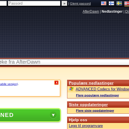
|
Glemt passord
AfterDawn
|
Nedlastinger
|
Di
Populære nedlastinger
X
tabile versjon)
.
ADVANCED Codecs for Window
Flere populære nedlastinger
Siste oppdateringer
Flere siste oppdateringer
 NED
Hjelp oss
Legg til programvare