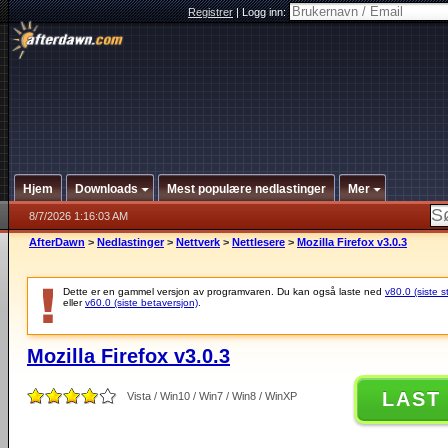
Registrer
|
Logg inn:
Hjem
Downloads
Mest populære nedlastinger
Mer
8/7/2026 1:16:03 AM
AfterDawn
>
Nedlastinger
>
Nettverk
>
Nettlesere
>
Mozilla Firefox v3.0.3
Dette er en gammel versjon av programvaren. Du kan også laste ned
v80.0 (siste s
eller
v60.0 (siste betaversjon)
.
Mozilla Firefox v3.0.3
LAST
Vista / Win10 / Win7 / Win8 / WinXP