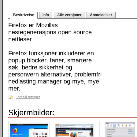
Beskrivelse
Info
Alle versjoner
Anmeldelser
Firefox er Mozillas
nestegenerasjons open source
nettleser.
Firefox funksjoner inkluderer en
popup blocker, faner, smartere
søk, bedre sikkerhet og
personvern alternativer, problemfri
nedlasting manager og mye, mye
mer.
Foreslå rettinger
Skjermbilder: