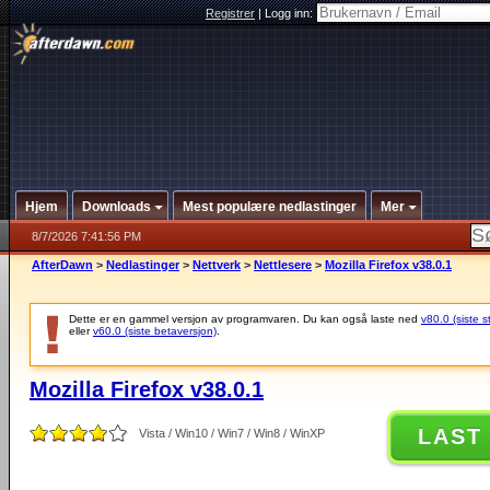
Registrer
|
Logg inn:
Hjem
Downloads
Mest populære nedlastinger
Mer
8/7/2026 7:41:56 PM
AfterDawn
>
Nedlastinger
>
Nettverk
>
Nettlesere
>
Mozilla Firefox v38.0.1
Dette er en gammel versjon av programvaren. Du kan også laste ned
v80.0 (siste s
eller
v60.0 (siste betaversjon)
.
Mozilla Firefox v38.0.1
LAST
Vista / Win10 / Win7 / Win8 / WinXP