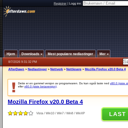
Registrer
|
Logg inn:
Hjem
Downloads
Mest populære nedlastinger
Mer
8/7/2026 9:31:32 PM
AfterDawn
>
Nedlastinger
>
Nettverk
>
Nettlesere
>
Mozilla Firefox v20.0 Beta 4
Dette er en gammel versjon av programvaren. Du kan også laste ned
v80.0 (siste s
eller
v60.0 (siste betaversjon)
.
Mozilla Firefox v20.0 Beta 4
LAST
Vista / Win10 / Win7 / Win8 / WinXP