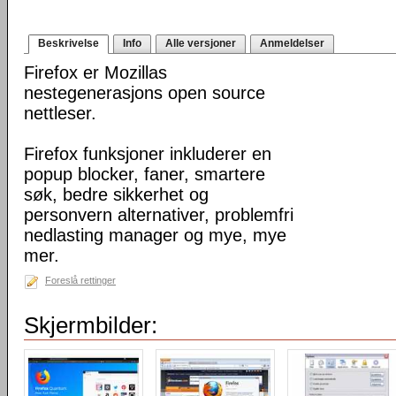
Beskrivelse
Info
Alle versjoner
Anmeldelser
Firefox er Mozillas
nestegenerasjons open source
nettleser.
Firefox funksjoner inkluderer en
popup blocker, faner, smartere
søk, bedre sikkerhet og
personvern alternativer, problemfri
nedlasting manager og mye, mye
mer.
Foreslå rettinger
Skjermbilder: