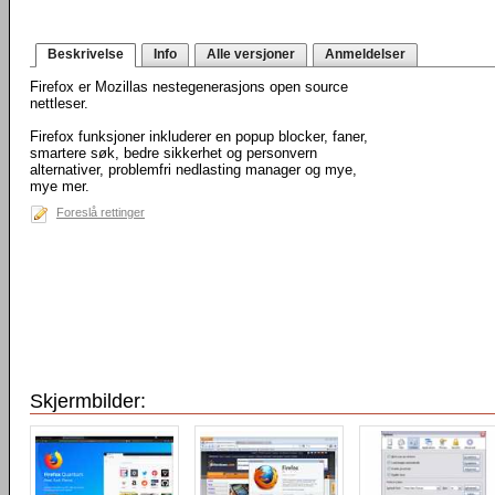
Beskrivelse
Info
Alle versjoner
Anmeldelser
Firefox er Mozillas nestegenerasjons open source
nettleser.
Firefox funksjoner inkluderer en popup blocker, faner,
smartere søk, bedre sikkerhet og personvern
alternativer, problemfri nedlasting manager og mye,
mye mer.
Foreslå rettinger
Skjermbilder: