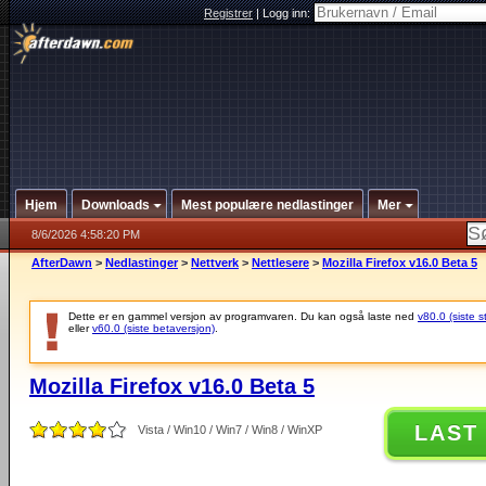
Registrer
|
Logg inn:
Hjem
Downloads
Mest populære nedlastinger
Mer
8/6/2026 4:58:20 PM
AfterDawn
>
Nedlastinger
>
Nettverk
>
Nettlesere
>
Mozilla Firefox v16.0 Beta 5
Dette er en gammel versjon av programvaren. Du kan også laste ned
v80.0 (siste s
eller
v60.0 (siste betaversjon)
.
Mozilla Firefox v16.0 Beta 5
LAST
Vista / Win10 / Win7 / Win8 / WinXP