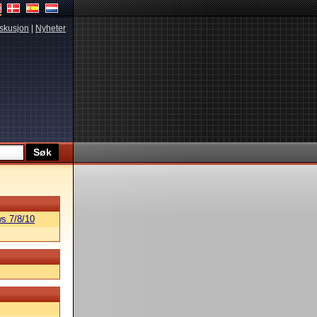
skusjon
|
Nyheter
s 7/8/10