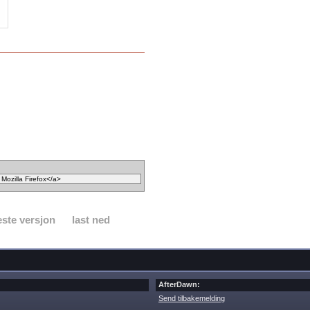
ste versjon
last ned
AfterDawn:
Send tilbakemelding