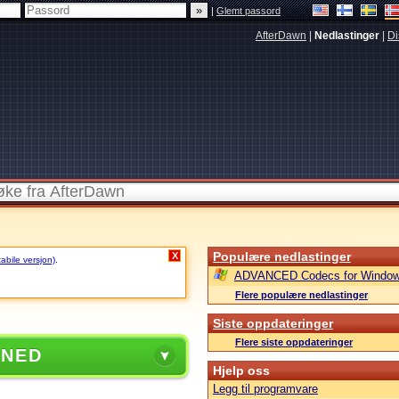
|
Glemt passord
AfterDawn
|
Nedlastinger
|
Di
Populære nedlastinger
X
tabile versjon)
.
ADVANCED Codecs for Window
Flere populære nedlastinger
Siste oppdateringer
Flere siste oppdateringer
 NED
Hjelp oss
Legg til programvare