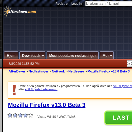
Registrer
|
Logg inn:
Hjem
Downloads
Mest populære nedlastinger
Mer
8/8/2026 11:58:52 PM
AfterDawn
>
Nedlastinger
>
Nettverk
>
Nettlesere
>
Mozilla Firefox v13.0 Beta 3
Dette er en gammel versjon av programvaren. Du kan også laste ned
v80.0 (siste s
eller
v60.0 (siste betaversjon)
.
Mozilla Firefox v13.0 Beta 3
LAST
Vista / Win10 / Win7 / Win8