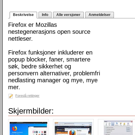
Beskrivelse
Info
Alle versjoner
Anmeldelser
Firefox er Mozillas
nestegenerasjons open source
nettleser.
Firefox funksjoner inkluderer en
popup blocker, faner, smartere
søk, bedre sikkerhet og
personvern alternativer, problemfri
nedlasting manager og mye, mye
mer.
Foreslå rettinger
Skjermbilder: