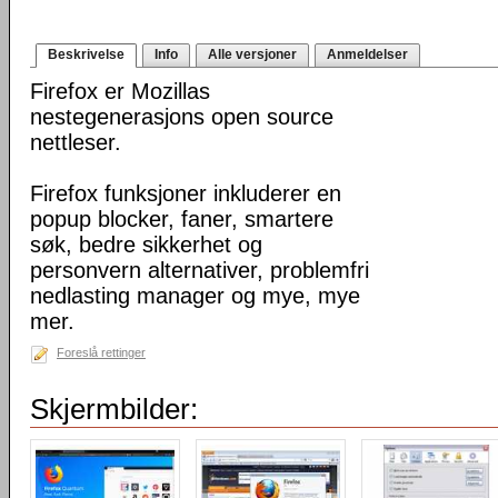
Beskrivelse
Info
Alle versjoner
Anmeldelser
Firefox er Mozillas
nestegenerasjons open source
nettleser.
Firefox funksjoner inkluderer en
popup blocker, faner, smartere
søk, bedre sikkerhet og
personvern alternativer, problemfri
nedlasting manager og mye, mye
mer.
Foreslå rettinger
Skjermbilder: