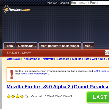
Registrer
|
Logg inn:
Hjem
Downloads
Mest populære nedlastinger
Mer
8/8/2026 8:32:30 AM
AfterDawn
>
Nedlastinger
>
Nettverk
>
Nettlesere
>
Mozilla Firefox v3.0 Alpha 2
Dette er en gammel versjon av programvaren. Du kan også laste ned
v80.0 (siste s
eller
v60.0 (siste betaversjon)
.
Mozilla Firefox v3.0 Alpha 2 (Grand Paradis
LAST
Vista / Win10 / Win7 / Win8 / WinXP