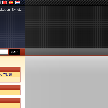
skusjon
|
Nyheter
s 7/8/10