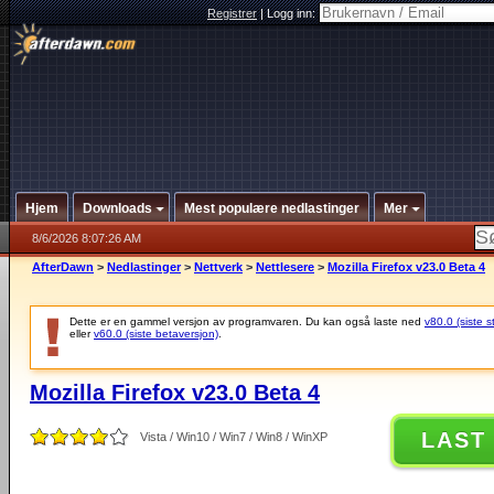
Registrer
|
Logg inn:
Hjem
Downloads
Mest populære nedlastinger
Mer
8/6/2026 8:07:26 AM
AfterDawn
>
Nedlastinger
>
Nettverk
>
Nettlesere
>
Mozilla Firefox v23.0 Beta 4
Dette er en gammel versjon av programvaren. Du kan også laste ned
v80.0 (siste s
eller
v60.0 (siste betaversjon)
.
Mozilla Firefox v23.0 Beta 4
LAST
Vista / Win10 / Win7 / Win8 / WinXP