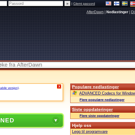
|
Glemt passord
AfterDawn
|
Nedlastinger
|
Di
Populære nedlastinger
X
tabile versjon)
.
ADVANCED Codecs for Window
Flere populære nedlastinger
Siste oppdateringer
Flere siste oppdateringer
 NED
Hjelp oss
Legg til programvare