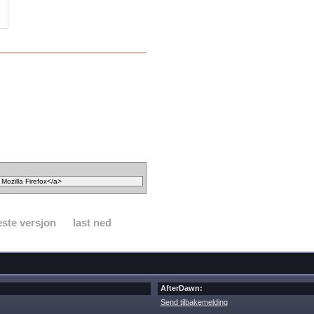
ste versjon
last ned
AfterDawn:
Send tilbakemelding