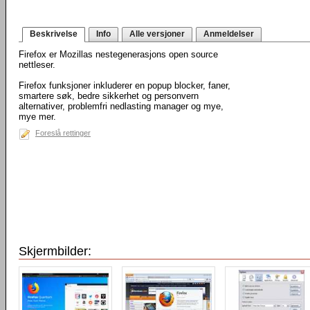
Beskrivelse
Info
Alle versjoner
Anmeldelser
Firefox er Mozillas nestegenerasjons open source
nettleser.
Firefox funksjoner inkluderer en popup blocker, faner,
smartere søk, bedre sikkerhet og personvern
alternativer, problemfri nedlasting manager og mye,
mye mer.
Foreslå rettinger
Skjermbilder: