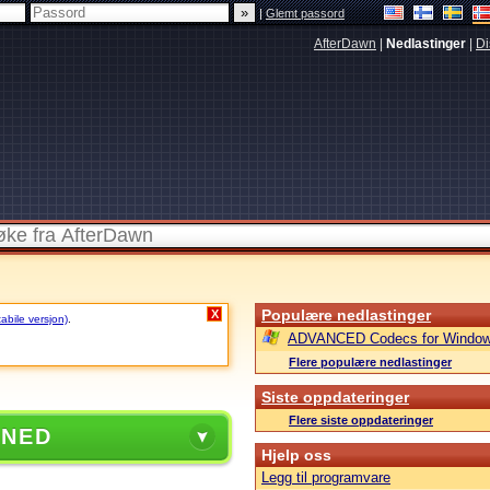
|
Glemt passord
AfterDawn
|
Nedlastinger
|
Di
Populære nedlastinger
X
tabile versjon)
.
ADVANCED Codecs for Window
Flere populære nedlastinger
Siste oppdateringer
Flere siste oppdateringer
 NED
Hjelp oss
Legg til programvare