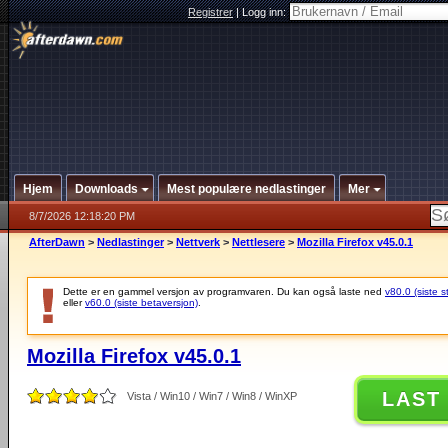
Registrer
|
Logg inn:
Hjem
Downloads
Mest populære nedlastinger
Mer
8/7/2026 12:18:20 PM
AfterDawn
>
Nedlastinger
>
Nettverk
>
Nettlesere
>
Mozilla Firefox v45.0.1
Dette er en gammel versjon av programvaren. Du kan også laste ned
v80.0 (siste s
eller
v60.0 (siste betaversjon)
.
Mozilla Firefox v45.0.1
LAST
Vista / Win10 / Win7 / Win8 / WinXP