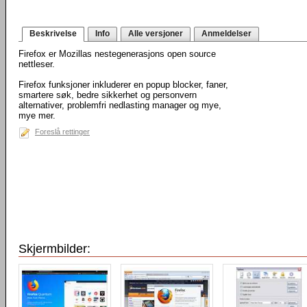
Beskrivelse
Info
Alle versjoner
Anmeldelser
Firefox er Mozillas nestegenerasjons open source
nettleser.
Firefox funksjoner inkluderer en popup blocker, faner,
smartere søk, bedre sikkerhet og personvern
alternativer, problemfri nedlasting manager og mye,
mye mer.
Foreslå rettinger
Skjermbilder: