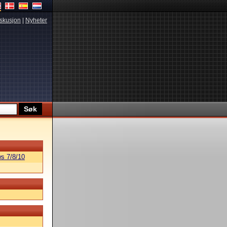
skusjon
|
Nyheter
s 7/8/10