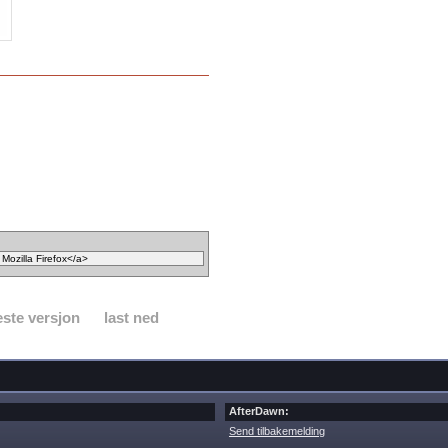
ste versjon
last ned
AfterDawn:
Send tilbakemelding