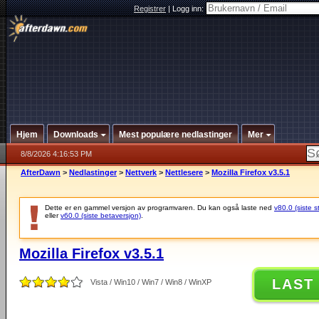
Registrer
|
Logg inn:
Hjem
Downloads
Mest populære nedlastinger
Mer
8/8/2026 4:16:53 PM
AfterDawn
>
Nedlastinger
>
Nettverk
>
Nettlesere
>
Mozilla Firefox v3.5.1
Dette er en gammel versjon av programvaren. Du kan også laste ned
v80.0 (siste s
eller
v60.0 (siste betaversjon)
.
Mozilla Firefox v3.5.1
LAST
Vista / Win10 / Win7 / Win8 / WinXP