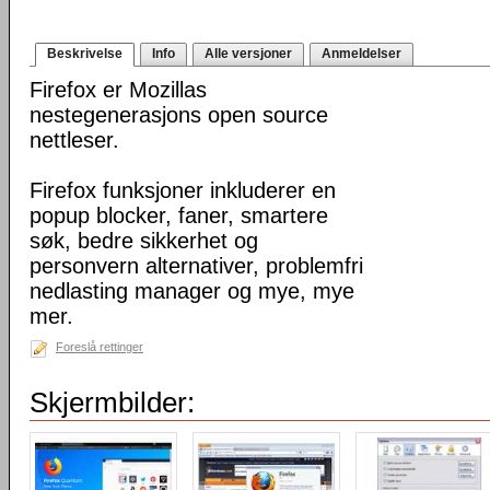
Beskrivelse
Info
Alle versjoner
Anmeldelser
Firefox er Mozillas
nestegenerasjons open source
nettleser.
Firefox funksjoner inkluderer en
popup blocker, faner, smartere
søk, bedre sikkerhet og
personvern alternativer, problemfri
nedlasting manager og mye, mye
mer.
Foreslå rettinger
Skjermbilder: