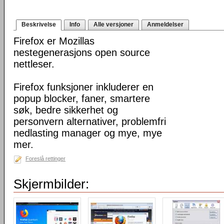
Beskrivelse
Info
Alle versjoner
Anmeldelser
Firefox er Mozillas
nestegenerasjons open source
nettleser.
Firefox funksjoner inkluderer en
popup blocker, faner, smartere
søk, bedre sikkerhet og
personvern alternativer, problemfri
nedlasting manager og mye, mye
mer.
Foreslå rettinger
Skjermbilder: