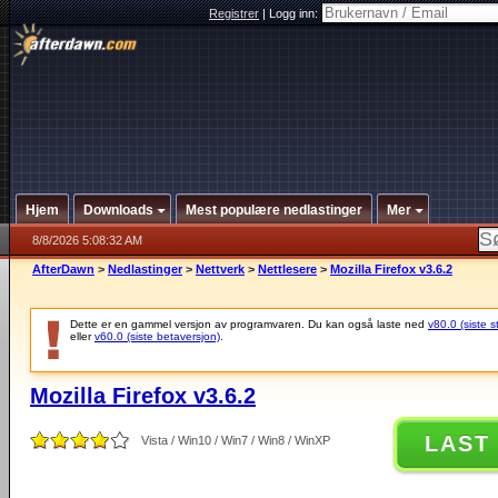
Registrer
|
Logg inn:
Hjem
Downloads
Mest populære nedlastinger
Mer
8/8/2026 5:08:32 AM
AfterDawn
>
Nedlastinger
>
Nettverk
>
Nettlesere
>
Mozilla Firefox v3.6.2
Dette er en gammel versjon av programvaren. Du kan også laste ned
v80.0 (siste s
eller
v60.0 (siste betaversjon)
.
Mozilla Firefox v3.6.2
LAST
Vista / Win10 / Win7 / Win8 / WinXP