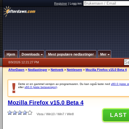
Registrer
|
Logg inn:
Hjem
Downloads
Mest populære nedlastinger
Mer
8/9/2026 12:21:27 PM
AfterDawn
>
Nedlastinger
>
Nettverk
>
Nettlesere
>
Mozilla Firefox v15.0 Beta 4
Dette er en gammel versjon av programvaren. Du kan også laste ned
v80.0 (siste s
eller
v60.0 (siste betaversjon)
.
Mozilla Firefox v15.0 Beta 4
LAST
Vista / Win10 / Win7 / Win8