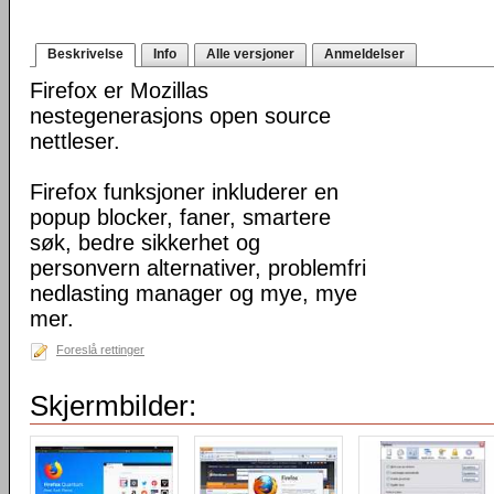
Beskrivelse
Info
Alle versjoner
Anmeldelser
Firefox er Mozillas
nestegenerasjons open source
nettleser.
Firefox funksjoner inkluderer en
popup blocker, faner, smartere
søk, bedre sikkerhet og
personvern alternativer, problemfri
nedlasting manager og mye, mye
mer.
Foreslå rettinger
Skjermbilder: