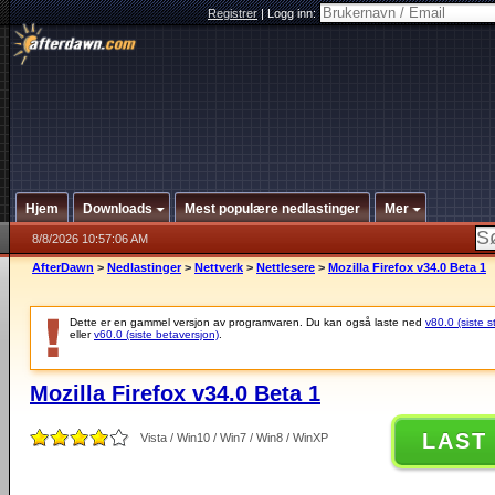
Registrer
|
Logg inn:
Hjem
Downloads
Mest populære nedlastinger
Mer
8/8/2026 10:57:06 AM
AfterDawn
>
Nedlastinger
>
Nettverk
>
Nettlesere
>
Mozilla Firefox v34.0 Beta 1
Dette er en gammel versjon av programvaren. Du kan også laste ned
v80.0 (siste s
eller
v60.0 (siste betaversjon)
.
Mozilla Firefox v34.0 Beta 1
LAST
Vista / Win10 / Win7 / Win8 / WinXP