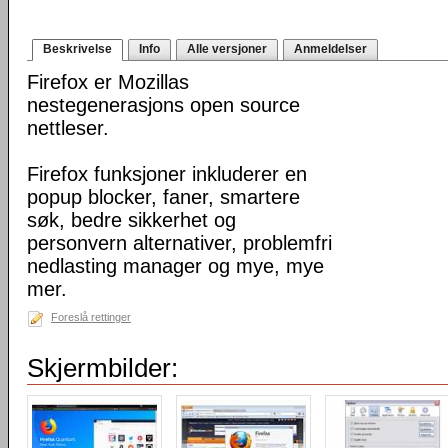
Beskrivelse
Info
Alle versjoner
Anmeldelser
Firefox er Mozillas
nestegenerasjons open source
nettleser.
Firefox funksjoner inkluderer en
popup blocker, faner, smartere
søk, bedre sikkerhet og
personvern alternativer, problemfri
nedlasting manager og mye, mye
mer.
Foreslå rettinger
Skjermbilder: