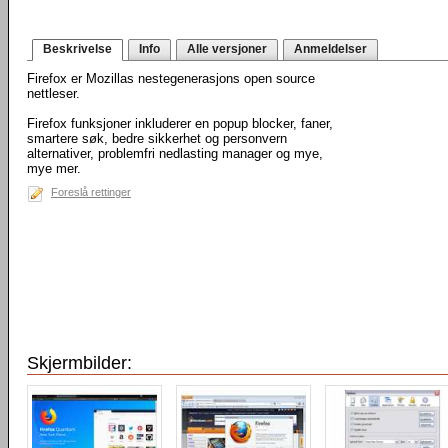
Beskrivelse
Info
Alle versjoner
Anmeldelser
Firefox er Mozillas nestegenerasjons open source
nettleser.
Firefox funksjoner inkluderer en popup blocker, faner,
smartere søk, bedre sikkerhet og personvern
alternativer, problemfri nedlasting manager og mye,
mye mer.
Foreslå rettinger
Skjermbilder: