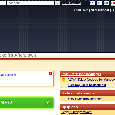
|
Glemt passord
AfterDawn
|
Nedlastinger
|
Di
Populære nedlastinger
X
tabile versjon)
.
ADVANCED Codecs for Window
Flere populære nedlastinger
Siste oppdateringer
Flere siste oppdateringer
 NED
Hjelp oss
Legg til programvare