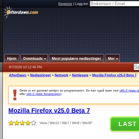
Registrer
|
Logg inn:
Hjem
Downloads
Mest populære nedlastinger
Mer
8/7/2026 10:12:46 PM
AfterDawn
>
Nedlastinger
>
Nettverk
>
Nettlesere
>
Mozilla Firefox v25.0 Beta 7
Dette er en gammel versjon av programvaren. Du kan også laste ned
v80.0 (siste s
eller
v60.0 (siste betaversjon)
.
Mozilla Firefox v25.0 Beta 7
LAST
Vista / Win10 / Win7 / Win8 / WinXP