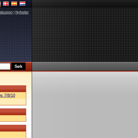
skusjon
|
Nyheter
s 7/8/10