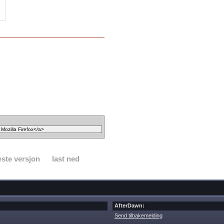
ste versjon
last ned
AfterDawn:
Send tilbakemelding