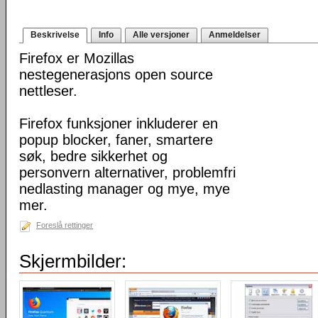
Beskrivelse
Info
Alle versjoner
Anmeldelser
Firefox er Mozillas
nestegenerasjons open source
nettleser.
Firefox funksjoner inkluderer en
popup blocker, faner, smartere
søk, bedre sikkerhet og
personvern alternativer, problemfri
nedlasting manager og mye, mye
mer.
Foreslå rettinger
Skjermbilder: