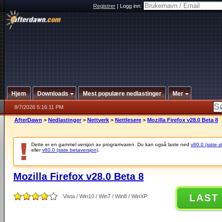
Registrer
|
Logg inn:
Hjem
Downloads
Mest populære nedlastinger
Mer
8/7/2026 5:16:11 PM
AfterDawn
>
Nedlastinger
>
Nettverk
>
Nettlesere
>
Mozilla Firefox v28.0 Beta 8
Dette er en gammel versjon av programvaren. Du kan også laste ned
v80.0 (siste s
eller
v60.0 (siste betaversjon)
.
Mozilla Firefox v28.0 Beta 8
LAST
Vista / Win10 / Win7 / Win8 / WinXP