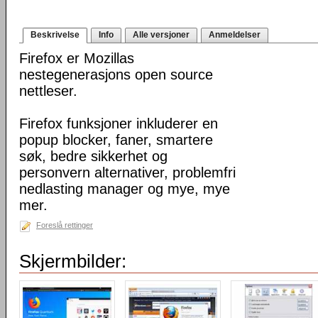
Beskrivelse
Info
Alle versjoner
Anmeldelser
Firefox er Mozillas
nestegenerasjons open source
nettleser.
Firefox funksjoner inkluderer en
popup blocker, faner, smartere
søk, bedre sikkerhet og
personvern alternativer, problemfri
nedlasting manager og mye, mye
mer.
Foreslå rettinger
Skjermbilder: