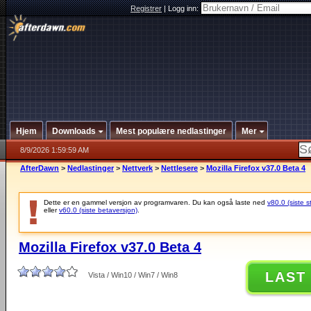
Registrer
|
Logg inn:
Hjem
Downloads
Mest populære nedlastinger
Mer
8/9/2026 1:59:59 AM
AfterDawn
>
Nedlastinger
>
Nettverk
>
Nettlesere
>
Mozilla Firefox v37.0 Beta 4
Dette er en gammel versjon av programvaren. Du kan også laste ned
v80.0 (siste s
eller
v60.0 (siste betaversjon)
.
Mozilla Firefox v37.0 Beta 4
LAST
Vista / Win10 / Win7 / Win8