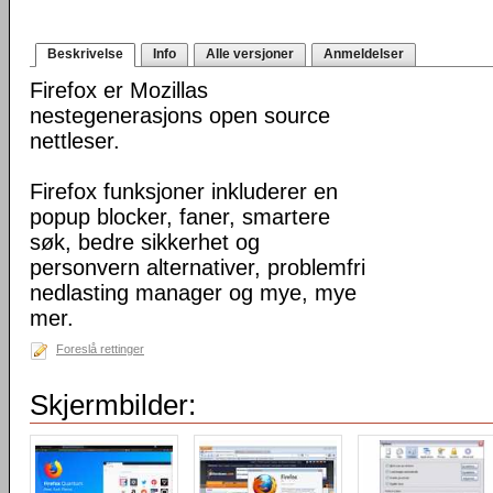
Beskrivelse
Info
Alle versjoner
Anmeldelser
Firefox er Mozillas
nestegenerasjons open source
nettleser.
Firefox funksjoner inkluderer en
popup blocker, faner, smartere
søk, bedre sikkerhet og
personvern alternativer, problemfri
nedlasting manager og mye, mye
mer.
Foreslå rettinger
Skjermbilder: