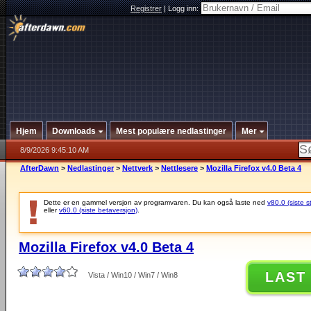
Registrer
|
Logg inn:
Hjem
Downloads
Mest populære nedlastinger
Mer
8/9/2026 9:45:10 AM
AfterDawn
>
Nedlastinger
>
Nettverk
>
Nettlesere
>
Mozilla Firefox v4.0 Beta 4
Dette er en gammel versjon av programvaren. Du kan også laste ned
v80.0 (siste s
eller
v60.0 (siste betaversjon)
.
Mozilla Firefox v4.0 Beta 4
LAST
Vista / Win10 / Win7 / Win8