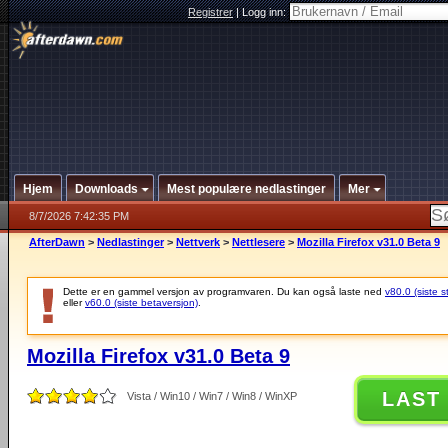
Registrer
|
Logg inn:
Hjem
Downloads
Mest populære nedlastinger
Mer
8/7/2026 7:42:35 PM
AfterDawn
>
Nedlastinger
>
Nettverk
>
Nettlesere
>
Mozilla Firefox v31.0 Beta 9
Dette er en gammel versjon av programvaren. Du kan også laste ned
v80.0 (siste s
eller
v60.0 (siste betaversjon)
.
Mozilla Firefox v31.0 Beta 9
LAST
Vista / Win10 / Win7 / Win8 / WinXP