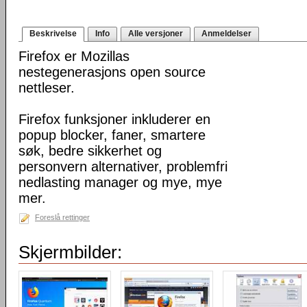
Beskrivelse
Info
Alle versjoner
Anmeldelser
Firefox er Mozillas
nestegenerasjons open source
nettleser.
Firefox funksjoner inkluderer en
popup blocker, faner, smartere
søk, bedre sikkerhet og
personvern alternativer, problemfri
nedlasting manager og mye, mye
mer.
Foreslå rettinger
Skjermbilder: