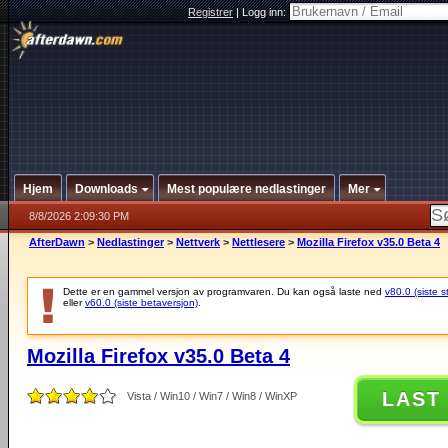
Registrer
|
Logg inn:
Hjem
Downloads
Mest populære nedlastinger
Mer
8/8/2026 2:09:30 PM
AfterDawn
>
Nedlastinger
>
Nettverk
>
Nettlesere
>
Mozilla Firefox v35.0 Beta 4
Dette er en gammel versjon av programvaren. Du kan også laste ned
v80.0 (siste s
eller
v60.0 (siste betaversjon)
.
Mozilla Firefox v35.0 Beta 4
LAST
Vista / Win10 / Win7 / Win8 / WinXP