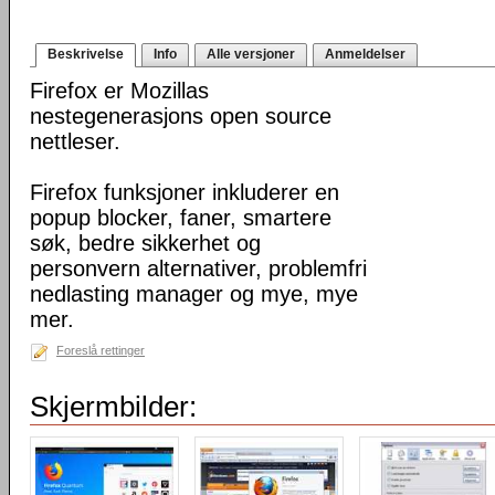
Beskrivelse
Info
Alle versjoner
Anmeldelser
Firefox er Mozillas
nestegenerasjons open source
nettleser.
Firefox funksjoner inkluderer en
popup blocker, faner, smartere
søk, bedre sikkerhet og
personvern alternativer, problemfri
nedlasting manager og mye, mye
mer.
Foreslå rettinger
Skjermbilder: