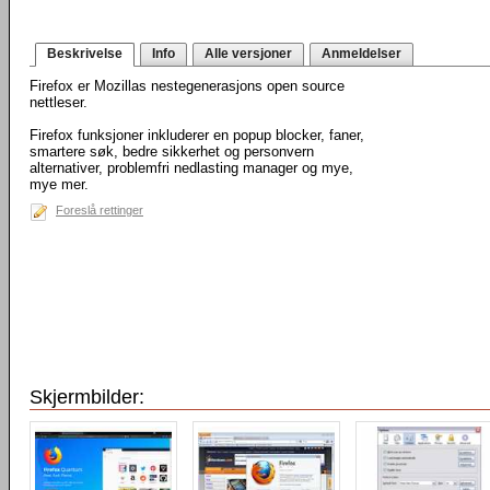
Beskrivelse
Info
Alle versjoner
Anmeldelser
Firefox er Mozillas nestegenerasjons open source
nettleser.
Firefox funksjoner inkluderer en popup blocker, faner,
smartere søk, bedre sikkerhet og personvern
alternativer, problemfri nedlasting manager og mye,
mye mer.
Foreslå rettinger
Skjermbilder: