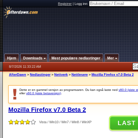
Registrer
|
Logg inn:
Hjem
Downloads
Mest populære nedlastinger
Mer
8/7/2026 11:33:22 AM
AfterDawn
>
Nedlastinger
>
Nettverk
>
Nettlesere
>
Mozilla Firefox v7.0 Beta 2
Dette er en gammel versjon av programvaren. Du kan også laste ned
v80.0 (siste s
eller
v60.0 (siste betaversjon)
.
Mozilla Firefox v7.0 Beta 2
LAST
Vista / Win10 / Win7 / Win8 / WinXP