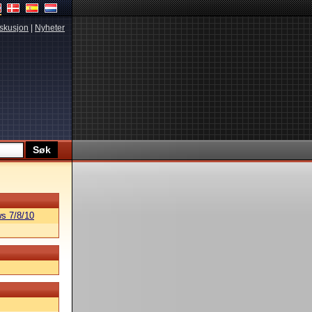
skusjon
|
Nyheter
s 7/8/10