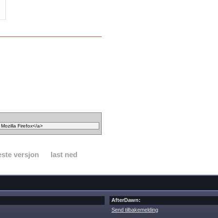
ste versjon
last ned
AfterDawn:
Send tilbakemelding