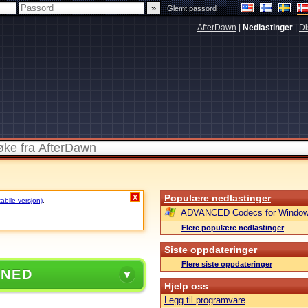
|
Glemt passord
AfterDawn
|
Nedlastinger
|
Di
Populære nedlastinger
X
tabile versjon)
.
ADVANCED Codecs for Window
Flere populære nedlastinger
Siste oppdateringer
Flere siste oppdateringer
 NED
Hjelp oss
Legg til programvare