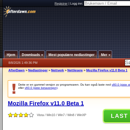
Registrer
|
Logg inn:
Hjem
Downloads
Mest populære nedlastinger
Mer
8/8/2026 1:49:36 PM
AfterDawn
>
Nedlastinger
>
Nettverk
>
Nettlesere
>
Mozilla Firefox v11.0 Beta 1
Dette er en gammel versjon av programvaren. Du kan også laste ned
v80.0 (siste s
eller
v60.0 (siste betaversjon)
.
Mozilla Firefox v11.0 Beta 1
LAST
Vista / Win10 / Win7 / Win8 / WinXP