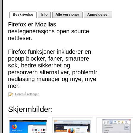
Beskrivelse
Info
Alle versjoner
Anmeldelser
Firefox er Mozillas
nestegenerasjons open source
nettleser.
Firefox funksjoner inkluderer en
popup blocker, faner, smartere
søk, bedre sikkerhet og
personvern alternativer, problemfri
nedlasting manager og mye, mye
mer.
Foreslå rettinger
Skjermbilder: