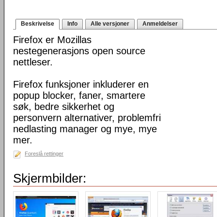
Beskrivelse
Info
Alle versjoner
Anmeldelser
Firefox er Mozillas
nestegenerasjons open source
nettleser.
Firefox funksjoner inkluderer en
popup blocker, faner, smartere
søk, bedre sikkerhet og
personvern alternativer, problemfri
nedlasting manager og mye, mye
mer.
Foreslå rettinger
Skjermbilder: