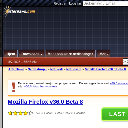
Registrer
|
Logg inn:
Hjem
Downloads
Mest populære nedlastinger
Mer
8/7/2026 1:35:46 AM
AfterDawn
>
Nedlastinger
>
Nettverk
>
Nettlesere
>
Mozilla Firefox v36.0 Beta 8
Dette er en gammel versjon av programvaren. Du kan også laste ned
v80.0 (siste s
eller
v60.0 (siste betaversjon)
.
Mozilla Firefox v36.0 Beta 8
LAST
Vista / Win10 / Win7 / Win8 / WinXP