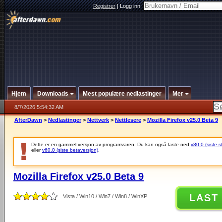
Registrer
|
Logg inn:
Hjem
Downloads
Mest populære nedlastinger
Mer
8/7/2026 5:54:32 AM
AfterDawn
>
Nedlastinger
>
Nettverk
>
Nettlesere
>
Mozilla Firefox v25.0 Beta 9
Dette er en gammel versjon av programvaren. Du kan også laste ned
v80.0 (siste s
eller
v60.0 (siste betaversjon)
.
Mozilla Firefox v25.0 Beta 9
LAST
Vista / Win10 / Win7 / Win8 / WinXP