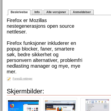
Beskrivelse
Info
Alle versjoner
Anmeldelser
Firefox er Mozillas
nestegenerasjons open source
nettleser.
Firefox funksjoner inkluderer en
popup blocker, faner, smartere
søk, bedre sikkerhet og
personvern alternativer, problemfri
nedlasting manager og mye, mye
mer.
Foreslå rettinger
Skjermbilder: