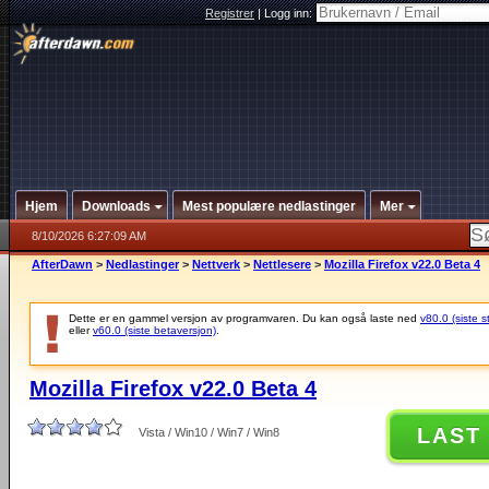
Registrer
|
Logg inn:
Hjem
Downloads
Mest populære nedlastinger
Mer
8/10/2026 6:27:09 AM
AfterDawn
>
Nedlastinger
>
Nettverk
>
Nettlesere
>
Mozilla Firefox v22.0 Beta 4
Dette er en gammel versjon av programvaren. Du kan også laste ned
v80.0 (siste s
eller
v60.0 (siste betaversjon)
.
Mozilla Firefox v22.0 Beta 4
LAST
Vista / Win10 / Win7 / Win8