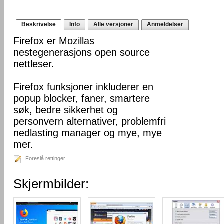
Beskrivelse
Info
Alle versjoner
Anmeldelser
Firefox er Mozillas
nestegenerasjons open source
nettleser.
Firefox funksjoner inkluderer en
popup blocker, faner, smartere
søk, bedre sikkerhet og
personvern alternativer, problemfri
nedlasting manager og mye, mye
mer.
Foreslå rettinger
Skjermbilder: