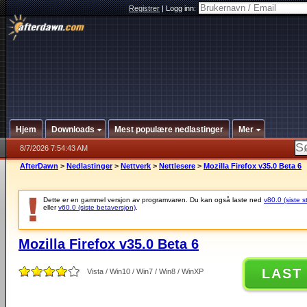
Registrer
|
Logg inn:
Hjem
Downloads
Mest populære nedlastinger
Mer
8/7/2026 7:54:43 AM
AfterDawn
>
Nedlastinger
>
Nettverk
>
Nettlesere
>
Mozilla Firefox v35.0 Beta 6
Dette er en gammel versjon av programvaren. Du kan også laste ned
v80.0 (siste s
eller
v60.0 (siste betaversjon)
.
Mozilla Firefox v35.0 Beta 6
LAST
Vista / Win10 / Win7 / Win8 / WinXP