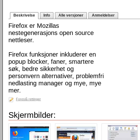
Beskrivelse
Info
Alle versjoner
Anmeldelser
Firefox er Mozillas
nestegenerasjons open source
nettleser.
Firefox funksjoner inkluderer en
popup blocker, faner, smartere
søk, bedre sikkerhet og
personvern alternativer, problemfri
nedlasting manager og mye, mye
mer.
Foreslå rettinger
Skjermbilder: