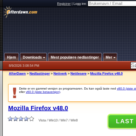
Registrer
|
Logg inn:
Hjem
Downloads
Mest populære nedlastinger
Mer
8/9/2026 3:08:54 PM
AfterDawn
>
Nedlastinger
>
Nettverk
>
Nettlesere
>
Mozilla Firefox v48.0
Dette er en gammel versjon av programvaren. Du kan også laste ned
v80.0 (siste s
eller
v60.0 (siste betaversjon)
.
Mozilla Firefox v48.0
LAST
Vista / Win10 / Win7 / Win8