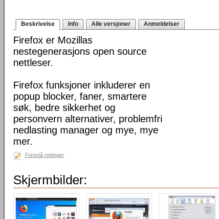
Beskrivelse
Info
Alle versjoner
Anmeldelser
Firefox er Mozillas
nestegenerasjons open source
nettleser.
Firefox funksjoner inkluderer en
popup blocker, faner, smartere
søk, bedre sikkerhet og
personvern alternativer, problemfri
nedlasting manager og mye, mye
mer.
Foreslå rettinger
Skjermbilder: