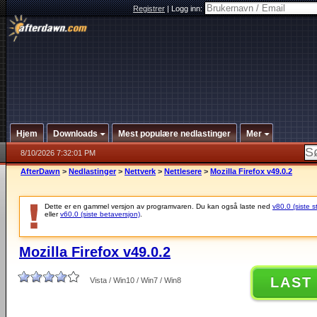
Registrer
|
Logg inn:
Hjem
Downloads
Mest populære nedlastinger
Mer
8/10/2026 7:32:01 PM
AfterDawn
>
Nedlastinger
>
Nettverk
>
Nettlesere
>
Mozilla Firefox v49.0.2
Dette er en gammel versjon av programvaren. Du kan også laste ned
v80.0 (siste s
eller
v60.0 (siste betaversjon)
.
Mozilla Firefox v49.0.2
LAST
Vista / Win10 / Win7 / Win8