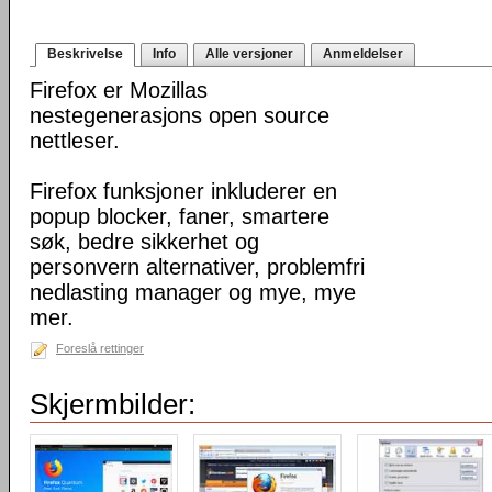
Beskrivelse
Info
Alle versjoner
Anmeldelser
Firefox er Mozillas
nestegenerasjons open source
nettleser.
Firefox funksjoner inkluderer en
popup blocker, faner, smartere
søk, bedre sikkerhet og
personvern alternativer, problemfri
nedlasting manager og mye, mye
mer.
Foreslå rettinger
Skjermbilder: