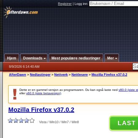
Registrer
|
Logg inn:
Hjem
Downloads
Mest populære nedlastinger
Mer
8/9/2026 6:14:40 AM
AfterDawn
>
Nedlastinger
>
Nettverk
>
Nettlesere
>
Mozilla Firefox v37.0.2
Dette er en gammel versjon av programvaren. Du kan også laste ned
v80.0 (siste s
eller
v60.0 (siste betaversjon)
.
Mozilla Firefox v37.0.2
LAST
Vista / Win10 / Win7 / Win8