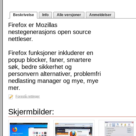
Beskrivelse
Info
Alle versjoner
Anmeldelser
Firefox er Mozillas
nestegenerasjons open source
nettleser.
Firefox funksjoner inkluderer en
popup blocker, faner, smartere
søk, bedre sikkerhet og
personvern alternativer, problemfri
nedlasting manager og mye, mye
mer.
Foreslå rettinger
Skjermbilder: