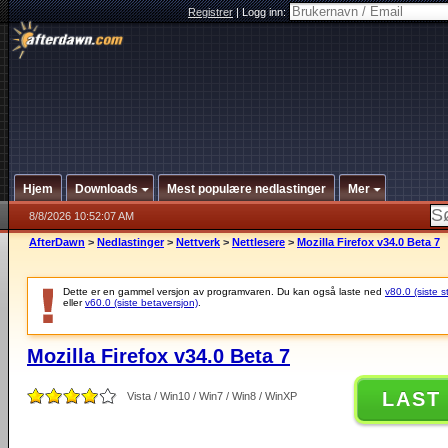
Registrer
|
Logg inn:
Hjem
Downloads
Mest populære nedlastinger
Mer
8/8/2026 10:52:07 AM
AfterDawn
>
Nedlastinger
>
Nettverk
>
Nettlesere
>
Mozilla Firefox v34.0 Beta 7
Dette er en gammel versjon av programvaren. Du kan også laste ned
v80.0 (siste s
eller
v60.0 (siste betaversjon)
.
Mozilla Firefox v34.0 Beta 7
LAST
Vista / Win10 / Win7 / Win8 / WinXP