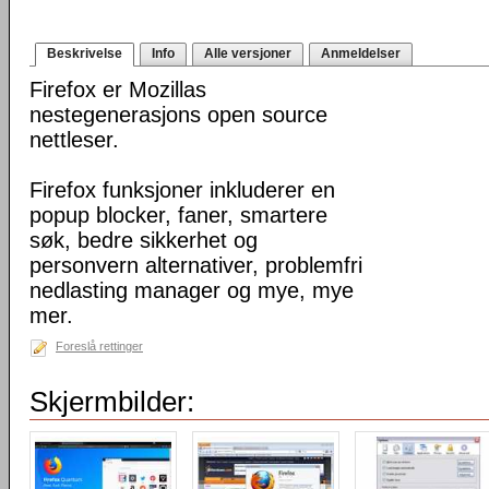
Beskrivelse
Info
Alle versjoner
Anmeldelser
Firefox er Mozillas
nestegenerasjons open source
nettleser.
Firefox funksjoner inkluderer en
popup blocker, faner, smartere
søk, bedre sikkerhet og
personvern alternativer, problemfri
nedlasting manager og mye, mye
mer.
Foreslå rettinger
Skjermbilder: