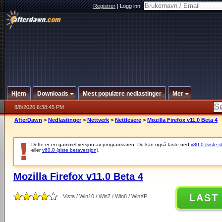
Registrer
|
Logg inn:
Hjem
Downloads
Mest populære nedlastinger
Mer
8/8/2026 6:38:45 PM
AfterDawn
>
Nedlastinger
>
Nettverk
>
Nettlesere
>
Mozilla Firefox v11.0 Beta 4
Dette er en gammel versjon av programvaren. Du kan også laste ned
v80.0 (siste s
eller
v60.0 (siste betaversjon)
.
Mozilla Firefox v11.0 Beta 4
LAST
Vista / Win10 / Win7 / Win8 / WinXP