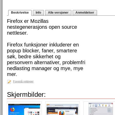
Beskrivelse
Info
Alle versjoner
Anmeldelser
Firefox er Mozillas
nestegenerasjons open source
nettleser.
Firefox funksjoner inkluderer en
popup blocker, faner, smartere
søk, bedre sikkerhet og
personvern alternativer, problemfri
nedlasting manager og mye, mye
mer.
Foreslå rettinger
Skjermbilder: