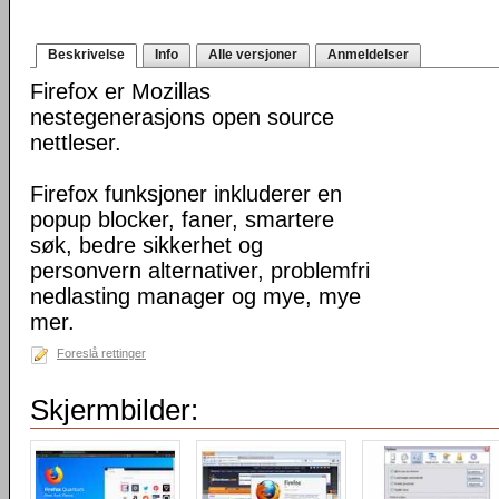
Beskrivelse
Info
Alle versjoner
Anmeldelser
Firefox er Mozillas
nestegenerasjons open source
nettleser.
Firefox funksjoner inkluderer en
popup blocker, faner, smartere
søk, bedre sikkerhet og
personvern alternativer, problemfri
nedlasting manager og mye, mye
mer.
Foreslå rettinger
Skjermbilder: