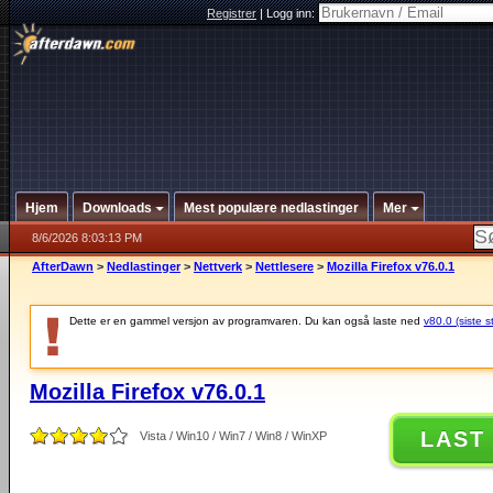
Registrer
|
Logg inn:
Hjem
Downloads
Mest populære nedlastinger
Mer
8/6/2026 8:03:13 PM
AfterDawn
>
Nedlastinger
>
Nettverk
>
Nettlesere
>
Mozilla Firefox v76.0.1
Dette er en gammel versjon av programvaren. Du kan også laste ned
v80.0 (siste s
Mozilla Firefox v76.0.1
LAST
Vista / Win10 / Win7 / Win8 / WinXP