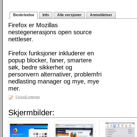
Beskrivelse
Info
Alle versjoner
Anmeldelser
Firefox er Mozillas
nestegenerasjons open source
nettleser.
Firefox funksjoner inkluderer en
popup blocker, faner, smartere
søk, bedre sikkerhet og
personvern alternativer, problemfri
nedlasting manager og mye, mye
mer.
Foreslå rettinger
Skjermbilder: