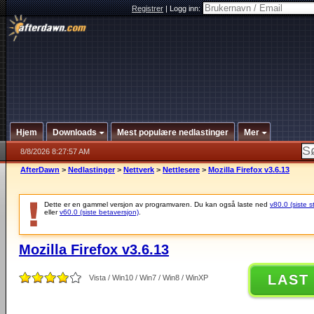
Registrer
|
Logg inn:
Hjem
Downloads
Mest populære nedlastinger
Mer
8/8/2026 8:27:57 AM
AfterDawn
>
Nedlastinger
>
Nettverk
>
Nettlesere
>
Mozilla Firefox v3.6.13
Dette er en gammel versjon av programvaren. Du kan også laste ned
v80.0 (siste s
eller
v60.0 (siste betaversjon)
.
Mozilla Firefox v3.6.13
LAST
Vista / Win10 / Win7 / Win8 / WinXP