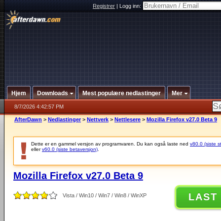
Registrer
|
Logg inn:
Hjem
Downloads
Mest populære nedlastinger
Mer
8/7/2026 4:42:57 PM
AfterDawn
>
Nedlastinger
>
Nettverk
>
Nettlesere
>
Mozilla Firefox v27.0 Beta 9
Dette er en gammel versjon av programvaren. Du kan også laste ned
v80.0 (siste s
eller
v60.0 (siste betaversjon)
.
Mozilla Firefox v27.0 Beta 9
LAST
Vista / Win10 / Win7 / Win8 / WinXP