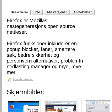
Beskrivelse
Info
Alle versjoner
Anmeldelser
Firefox er Mozillas
nestegenerasjons open source
nettleser.
Firefox funksjoner inkluderer en
popup blocker, faner, smartere
søk, bedre sikkerhet og
personvern alternativer, problemfri
nedlasting manager og mye, mye
mer.
Foreslå rettinger
Skjermbilder: