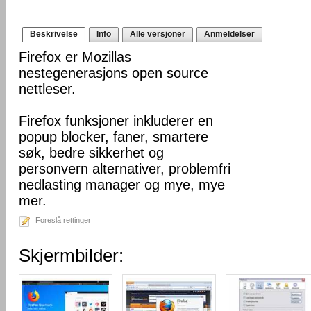
Beskrivelse
Info
Alle versjoner
Anmeldelser
Firefox er Mozillas
nestegenerasjons open source
nettleser.
Firefox funksjoner inkluderer en
popup blocker, faner, smartere
søk, bedre sikkerhet og
personvern alternativer, problemfri
nedlasting manager og mye, mye
mer.
Foreslå rettinger
Skjermbilder: