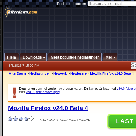
Registrer
|
Logg inn:
Hjem
Downloads
Mest populære nedlastinger
Mer
8/8/2026 7:15:00 PM
AfterDawn
>
Nedlastinger
>
Nettverk
>
Nettlesere
>
Mozilla Firefox v24.0 Beta 4
Dette er en gammel versjon av programvaren. Du kan også laste ned
v80.0 (siste s
eller
v60.0 (siste betaversjon)
.
Mozilla Firefox v24.0 Beta 4
LAST
Vista / Win10 / Win7 / Win8 / WinXP