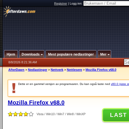
Registrer
|
Logg inn:
Hjem
Downloads
Mest populære nedlastinger
Mer
8/8/2026 8:21:36 AM
AfterDawn
>
Nedlastinger
>
Nettverk
>
Nettlesere
>
Mozilla Firefox v68.0
Dette er en gammel versjon av programvaren. Du kan også laste ned
v80.0 (siste s
Mozilla Firefox v68.0
LAST
Vista / Win10 / Win7 / Win8 / WinXP