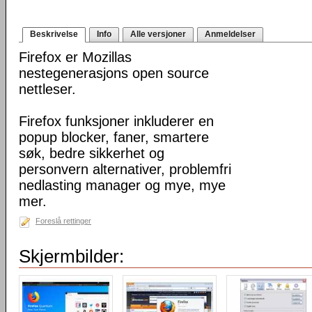
Beskrivelse
Info
Alle versjoner
Anmeldelser
Firefox er Mozillas
nestegenerasjons open source
nettleser.
Firefox funksjoner inkluderer en
popup blocker, faner, smartere
søk, bedre sikkerhet og
personvern alternativer, problemfri
nedlasting manager og mye, mye
mer.
Foreslå rettinger
Skjermbilder: