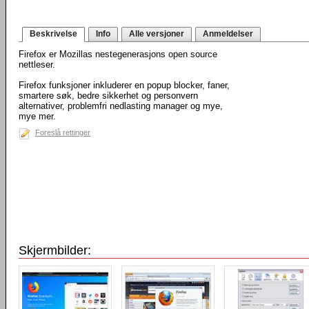
Beskrivelse
Info
Alle versjoner
Anmeldelser
Firefox er Mozillas nestegenerasjons open source
nettleser.
Firefox funksjoner inkluderer en popup blocker, faner,
smartere søk, bedre sikkerhet og personvern
alternativer, problemfri nedlasting manager og mye,
mye mer.
Foreslå rettinger
Skjermbilder: