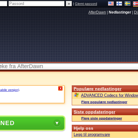
|
Glemt passord
AfterDawn
|
Nedlastinger
|
Di
Populære nedlastinger
X
tabile versjon)
.
ADVANCED Codecs for Window
Flere populære nedlastinger
Siste oppdateringer
Flere siste oppdateringer
 NED
Hjelp oss
Legg til programvare