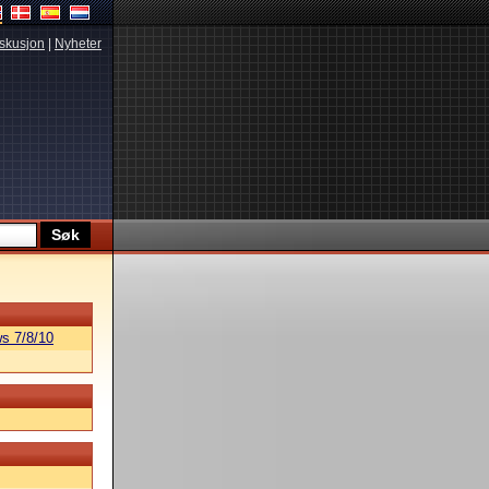
skusjon
|
Nyheter
s 7/8/10