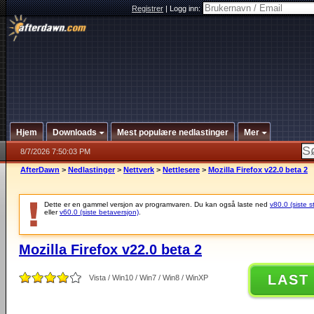
Registrer
|
Logg inn:
Hjem
Downloads
Mest populære nedlastinger
Mer
8/7/2026 7:50:03 PM
AfterDawn
>
Nedlastinger
>
Nettverk
>
Nettlesere
>
Mozilla Firefox v22.0 beta 2
Dette er en gammel versjon av programvaren. Du kan også laste ned
v80.0 (siste s
eller
v60.0 (siste betaversjon)
.
Mozilla Firefox v22.0 beta 2
LAST
Vista / Win10 / Win7 / Win8 / WinXP