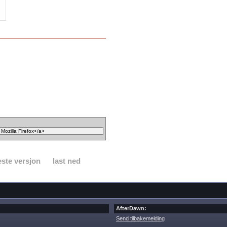
ste versjon
last ned
AfterDawn:
Send tilbakemelding