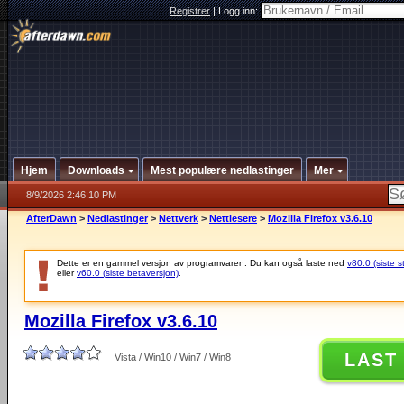
Registrer
|
Logg inn:
Hjem
Downloads
Mest populære nedlastinger
Mer
8/9/2026 2:46:10 PM
AfterDawn
>
Nedlastinger
>
Nettverk
>
Nettlesere
>
Mozilla Firefox v3.6.10
Dette er en gammel versjon av programvaren. Du kan også laste ned
v80.0 (siste s
eller
v60.0 (siste betaversjon)
.
Mozilla Firefox v3.6.10
LAST
Vista / Win10 / Win7 / Win8