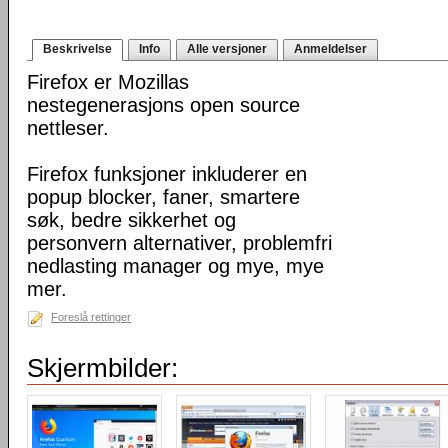
Beskrivelse
Info
Alle versjoner
Anmeldelser
Firefox er Mozillas
nestegenerasjons open source
nettleser.
Firefox funksjoner inkluderer en
popup blocker, faner, smartere
søk, bedre sikkerhet og
personvern alternativer, problemfri
nedlasting manager og mye, mye
mer.
Foreslå rettinger
Skjermbilder: