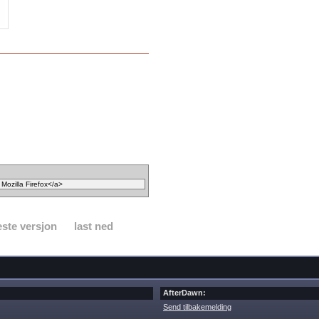
ste versjon
last ned
AfterDawn:
Send tilbakemelding