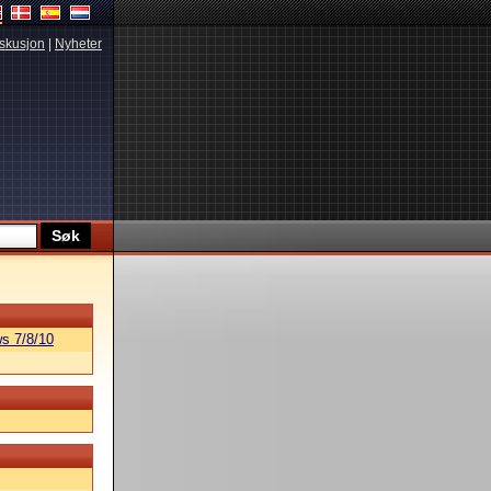
skusjon
|
Nyheter
s 7/8/10