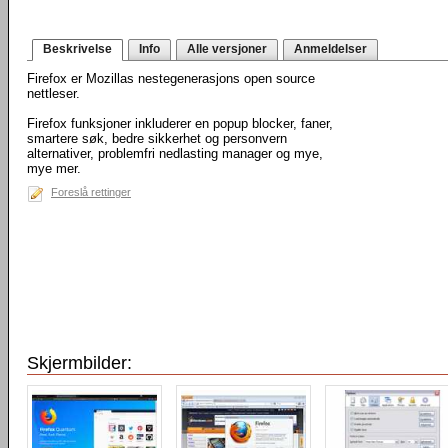
Beskrivelse
Info
Alle versjoner
Anmeldelser
Firefox er Mozillas nestegenerasjons open source
nettleser.
Firefox funksjoner inkluderer en popup blocker, faner,
smartere søk, bedre sikkerhet og personvern
alternativer, problemfri nedlasting manager og mye,
mye mer.
Foreslå rettinger
Skjermbilder: