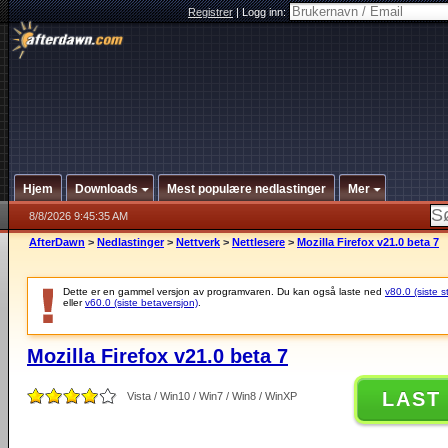
Registrer
|
Logg inn:
Hjem
Downloads
Mest populære nedlastinger
Mer
8/8/2026 9:45:35 AM
AfterDawn
>
Nedlastinger
>
Nettverk
>
Nettlesere
>
Mozilla Firefox v21.0 beta 7
Dette er en gammel versjon av programvaren. Du kan også laste ned
v80.0 (siste s
eller
v60.0 (siste betaversjon)
.
Mozilla Firefox v21.0 beta 7
LAST
Vista / Win10 / Win7 / Win8 / WinXP