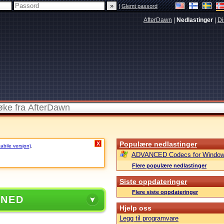
|
Glemt passord
AfterDawn
|
Nedlastinger
|
Di
Populære nedlastinger
X
tabile versjon)
.
ADVANCED Codecs for Window
Flere populære nedlastinger
Siste oppdateringer
Flere siste oppdateringer
 NED
Hjelp oss
Legg til programvare