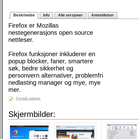
Beskrivelse
Info
Alle versjoner
Anmeldelser
Firefox er Mozillas
nestegenerasjons open source
nettleser.
Firefox funksjoner inkluderer en
popup blocker, faner, smartere
søk, bedre sikkerhet og
personvern alternativer, problemfri
nedlasting manager og mye, mye
mer.
Foreslå rettinger
Skjermbilder: