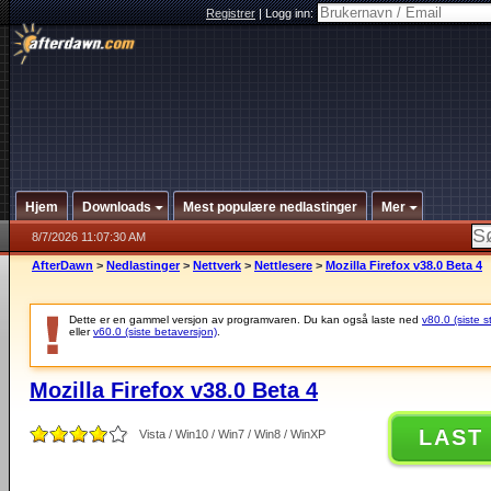
Registrer
|
Logg inn:
Hjem
Downloads
Mest populære nedlastinger
Mer
8/7/2026 11:07:30 AM
AfterDawn
>
Nedlastinger
>
Nettverk
>
Nettlesere
>
Mozilla Firefox v38.0 Beta 4
Dette er en gammel versjon av programvaren. Du kan også laste ned
v80.0 (siste s
eller
v60.0 (siste betaversjon)
.
Mozilla Firefox v38.0 Beta 4
LAST
Vista / Win10 / Win7 / Win8 / WinXP