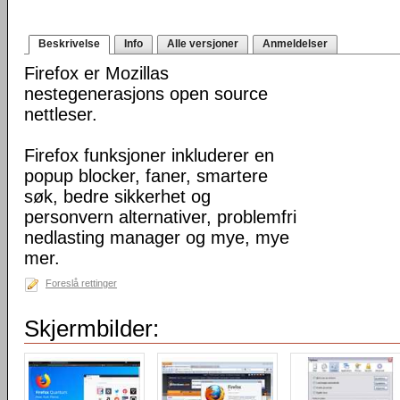
Beskrivelse
Info
Alle versjoner
Anmeldelser
Firefox er Mozillas
nestegenerasjons open source
nettleser.
Firefox funksjoner inkluderer en
popup blocker, faner, smartere
søk, bedre sikkerhet og
personvern alternativer, problemfri
nedlasting manager og mye, mye
mer.
Foreslå rettinger
Skjermbilder: