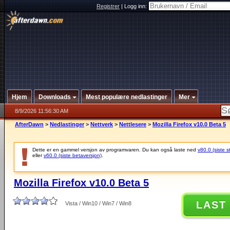
Registrer
|
Logg inn:
Hjem
Downloads
Mest populære nedlastinger
Mer
8/9/2026 11:56:30 AM
AfterDawn
>
Nedlastinger
>
Nettverk
>
Nettlesere
>
Mozilla Firefox v10.0 Beta 5
Dette er en gammel versjon av programvaren. Du kan også laste ned
v80.0 (siste s
eller
v60.0 (siste betaversjon)
.
Mozilla Firefox v10.0 Beta 5
LAST
Vista / Win10 / Win7 / Win8