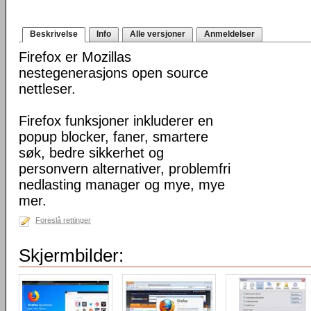
Beskrivelse
Info
Alle versjoner
Anmeldelser
Firefox er Mozillas
nestegenerasjons open source
nettleser.
Firefox funksjoner inkluderer en
popup blocker, faner, smartere
søk, bedre sikkerhet og
personvern alternativer, problemfri
nedlasting manager og mye, mye
mer.
Foreslå rettinger
Skjermbilder: