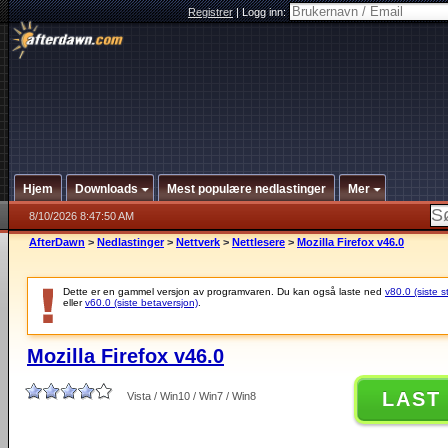
Registrer
|
Logg inn:
Hjem
Downloads
Mest populære nedlastinger
Mer
8/10/2026 8:47:50 AM
AfterDawn
>
Nedlastinger
>
Nettverk
>
Nettlesere
>
Mozilla Firefox v46.0
Dette er en gammel versjon av programvaren. Du kan også laste ned
v80.0 (siste s
eller
v60.0 (siste betaversjon)
.
Mozilla Firefox v46.0
LAST
Vista / Win10 / Win7 / Win8