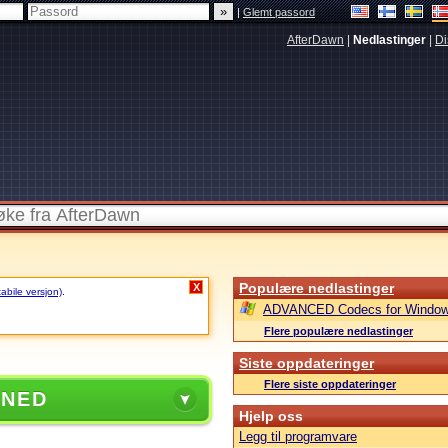
|
Glemt passord
AfterDawn
|
Nedlastinger
|
Di
Populære nedlastinger
X
tabile versjon)
.
ADVANCED Codecs for Window
Flere populære nedlastinger
Siste oppdateringer
Flere siste oppdateringer
 NED
Hjelp oss
Legg til programvare