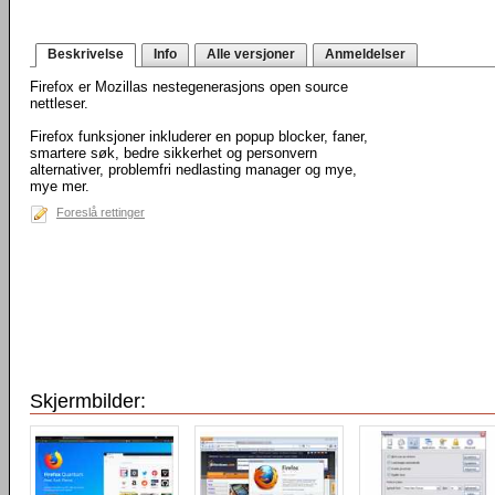
Beskrivelse
Info
Alle versjoner
Anmeldelser
Firefox er Mozillas nestegenerasjons open source
nettleser.
Firefox funksjoner inkluderer en popup blocker, faner,
smartere søk, bedre sikkerhet og personvern
alternativer, problemfri nedlasting manager og mye,
mye mer.
Foreslå rettinger
Skjermbilder: