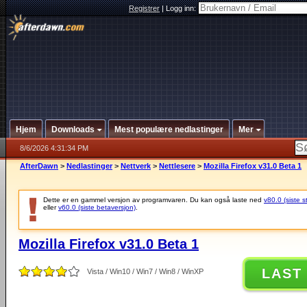
Registrer
|
Logg inn:
Hjem
Downloads
Mest populære nedlastinger
Mer
8/6/2026 4:31:34 PM
AfterDawn
>
Nedlastinger
>
Nettverk
>
Nettlesere
>
Mozilla Firefox v31.0 Beta 1
Dette er en gammel versjon av programvaren. Du kan også laste ned
v80.0 (siste s
eller
v60.0 (siste betaversjon)
.
Mozilla Firefox v31.0 Beta 1
LAST
Vista / Win10 / Win7 / Win8 / WinXP