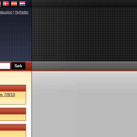
skusjon
|
Nyheter
s 7/8/10