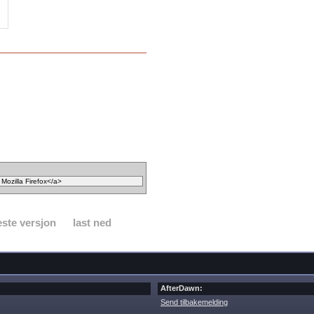
ste versjon
last ned
AfterDawn:
Send tilbakemelding