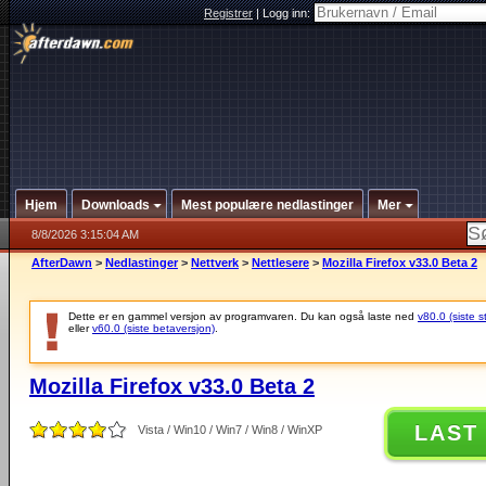
Registrer
|
Logg inn:
Hjem
Downloads
Mest populære nedlastinger
Mer
8/8/2026 3:15:04 AM
AfterDawn
>
Nedlastinger
>
Nettverk
>
Nettlesere
>
Mozilla Firefox v33.0 Beta 2
Dette er en gammel versjon av programvaren. Du kan også laste ned
v80.0 (siste s
eller
v60.0 (siste betaversjon)
.
Mozilla Firefox v33.0 Beta 2
LAST
Vista / Win10 / Win7 / Win8 / WinXP