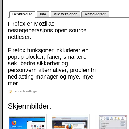
Beskrivelse
Info
Alle versjoner
Anmeldelser
Firefox er Mozillas
nestegenerasjons open source
nettleser.
Firefox funksjoner inkluderer en
popup blocker, faner, smartere
søk, bedre sikkerhet og
personvern alternativer, problemfri
nedlasting manager og mye, mye
mer.
Foreslå rettinger
Skjermbilder: