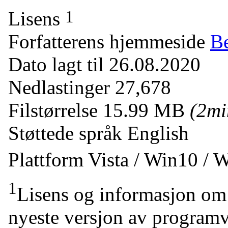
1
Lisens
Forfatterens hjemmeside
Be
Dato lagt til
26.08.2020
Nedlastinger
27,678
Filstørrelse
15.99 MB
(2m
Støttede språk
English
Plattform
Vista / Win10 / 
1
Lisens og informasjon om 
nyeste versjon av programv