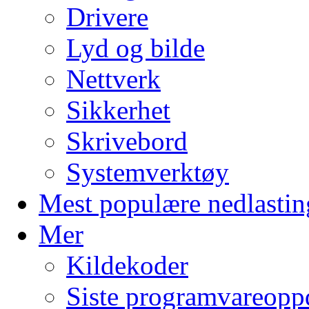
Drivere
Lyd og bilde
Nettverk
Sikkerhet
Skrivebord
Systemverktøy
Mest populære nedlastin
Mer
Kildekoder
Siste programvareopp