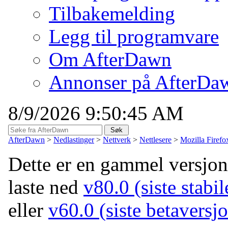
Tilbakemelding
Legg til programvare
Om AfterDawn
Annonser på AfterDa
8/9/2026 9:50:45 AM
AfterDawn
>
Nedlastinger
>
Nettverk
>
Nettlesere
>
Mozilla Firefo
Dette er en gammel versjo
laste ned
v80.0 (siste stabil
eller
v60.0 (siste betaversj