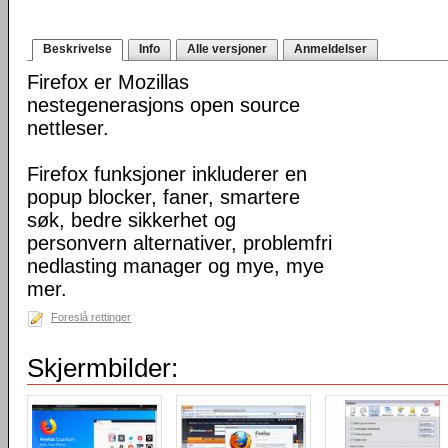
Beskrivelse
Info
Alle versjoner
Anmeldelser
Firefox er Mozillas
nestegenerasjons open source
nettleser.
Firefox funksjoner inkluderer en
popup blocker, faner, smartere
søk, bedre sikkerhet og
personvern alternativer, problemfri
nedlasting manager og mye, mye
mer.
Foreslå rettinger
Skjermbilder: