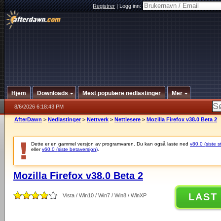
Registrer
|
Logg inn:
Hjem
Downloads
Mest populære nedlastinger
Mer
8/6/2026 6:18:43 PM
AfterDawn
>
Nedlastinger
>
Nettverk
>
Nettlesere
>
Mozilla Firefox v38.0 Beta 2
Dette er en gammel versjon av programvaren. Du kan også laste ned
v80.0 (siste s
eller
v60.0 (siste betaversjon)
.
Mozilla Firefox v38.0 Beta 2
LAST
Vista / Win10 / Win7 / Win8 / WinXP