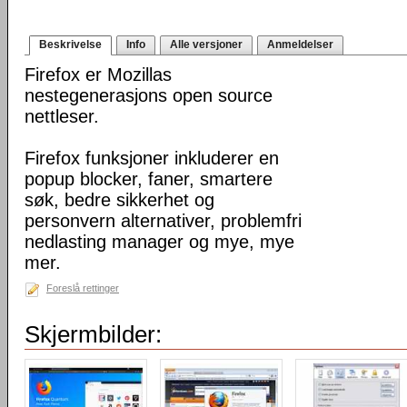
Beskrivelse
Info
Alle versjoner
Anmeldelser
Firefox er Mozillas
nestegenerasjons open source
nettleser.
Firefox funksjoner inkluderer en
popup blocker, faner, smartere
søk, bedre sikkerhet og
personvern alternativer, problemfri
nedlasting manager og mye, mye
mer.
Foreslå rettinger
Skjermbilder: