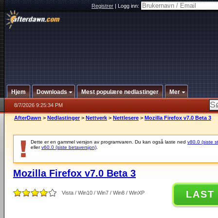
Registrer
|
Logg inn:
Hjem
Downloads
Mest populære nedlastinger
Mer
8/7/2026 9:25:34 PM
AfterDawn
>
Nedlastinger
>
Nettverk
>
Nettlesere
>
Mozilla Firefox v7.0 Beta 3
Dette er en gammel versjon av programvaren. Du kan også laste ned
v80.0 (siste s
eller
v60.0 (siste betaversjon)
.
Mozilla Firefox v7.0 Beta 3
LAST
Vista / Win10 / Win7 / Win8 / WinXP