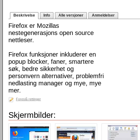
Beskrivelse
Info
Alle versjoner
Anmeldelser
Firefox er Mozillas
nestegenerasjons open source
nettleser.
Firefox funksjoner inkluderer en
popup blocker, faner, smartere
søk, bedre sikkerhet og
personvern alternativer, problemfri
nedlasting manager og mye, mye
mer.
Foreslå rettinger
Skjermbilder: