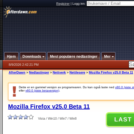
Registrer
|
Logg inn:
Hjem
Downloads
Mest populære nedlastinger
Mer
8/9/2026 2:42:21 PM
AfterDawn
>
Nedlastinger
>
Nettverk
>
Nettlesere
>
Mozilla Firefox v25.0 Beta 11
Dette er en gammel versjon av programvaren. Du kan også laste ned
v80.0 (siste s
eller
v60.0 (siste betaversjon)
.
Mozilla Firefox v25.0 Beta 11
LAST
Vista / Win10 / Win7 / Win8