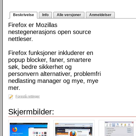
Beskrivelse
Info
Alle versjoner
Anmeldelser
Firefox er Mozillas
nestegenerasjons open source
nettleser.
Firefox funksjoner inkluderer en
popup blocker, faner, smartere
søk, bedre sikkerhet og
personvern alternativer, problemfri
nedlasting manager og mye, mye
mer.
Foreslå rettinger
Skjermbilder: