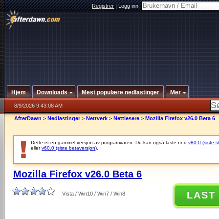
Registrer
|
Logg inn:
Hjem
Downloads
Mest populære nedlastinger
Mer
8/9/2026 9:43:08 AM
AfterDawn
>
Nedlastinger
>
Nettverk
>
Nettlesere
>
Mozilla Firefox v26.0 Beta 6
Dette er en gammel versjon av programvaren. Du kan også laste ned
v80.0 (siste s
eller
v60.0 (siste betaversjon)
.
Mozilla Firefox v26.0 Beta 6
LAST
Vista / Win10 / Win7 / Win8