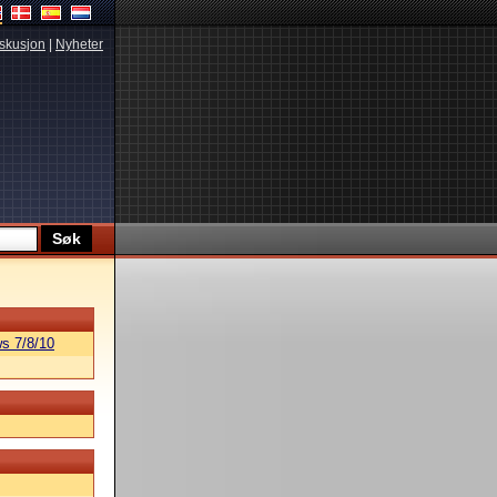
skusjon
|
Nyheter
s 7/8/10