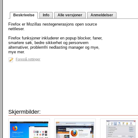
Beskrivelse
Info
Alle versjoner
Anmeldelser
Firefox er Mozillas nestegenerasjons open source
nettleser.
Firefox funksjoner inkluderer en popup blocker, faner,
smartere søk, bedre sikkerhet og personvern
alternativer, problemfri nedlasting manager og mye,
mye mer.
Foreslå rettinger
Skjermbilder: