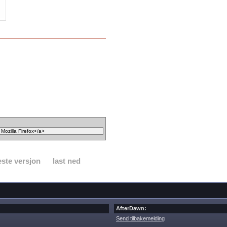
ste versjon
last ned
AfterDawn:
Send tilbakemelding