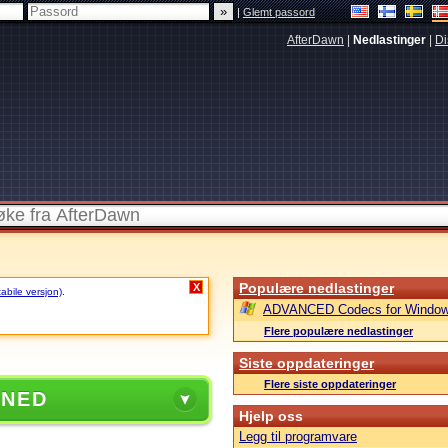
|
Glemt passord
AfterDawn
|
Nedlastinger
|
Di
Populære nedlastinger
X
tabile versjon)
.
ADVANCED Codecs for Window
Flere populære nedlastinger
Siste oppdateringer
Flere siste oppdateringer
 NED
Hjelp oss
Legg til programvare