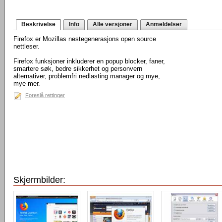
Beskrivelse
Info
Alle versjoner
Anmeldelser
Firefox er Mozillas nestegenerasjons open source
nettleser.
Firefox funksjoner inkluderer en popup blocker, faner,
smartere søk, bedre sikkerhet og personvern
alternativer, problemfri nedlasting manager og mye,
mye mer.
Foreslå rettinger
Skjermbilder: