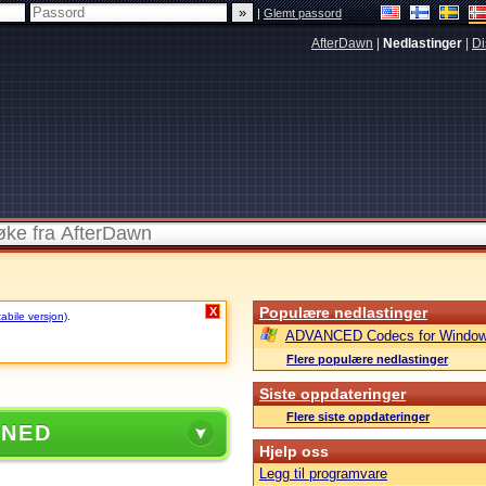
|
Glemt passord
AfterDawn
|
Nedlastinger
|
Di
Populære nedlastinger
X
tabile versjon)
.
ADVANCED Codecs for Window
Flere populære nedlastinger
Siste oppdateringer
Flere siste oppdateringer
 NED
Hjelp oss
Legg til programvare