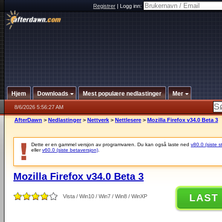
Registrer
|
Logg inn:
Hjem
Downloads
Mest populære nedlastinger
Mer
8/6/2026 5:56:27 AM
AfterDawn
>
Nedlastinger
>
Nettverk
>
Nettlesere
>
Mozilla Firefox v34.0 Beta 3
Dette er en gammel versjon av programvaren. Du kan også laste ned
v80.0 (siste s
eller
v60.0 (siste betaversjon)
.
Mozilla Firefox v34.0 Beta 3
LAST
Vista / Win10 / Win7 / Win8 / WinXP