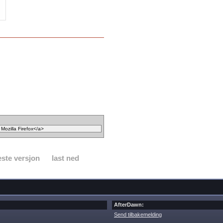
ste versjon
last ned
AfterDawn:
Send tilbakemelding