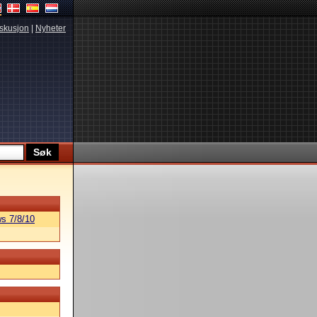
skusjon
|
Nyheter
s 7/8/10